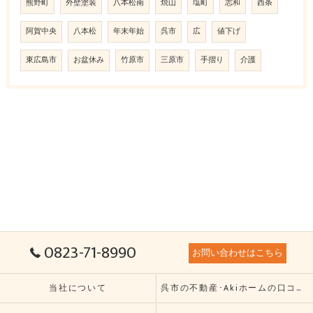
熊野町
外壁塗装
八本松南
焼山
塩町
志和
西条
阿賀中央
八本松
年末年始
呉市
広
値下げ
東広島市
お盆休み
竹原市
三原市
手摺り
介護
0823-71-8990
お問い合わせはこちら
当社について
呉市の不動産･Akiホームの口コミ情報