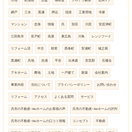
売地
給湯器
お盆
補助金
シロアリ駆除
玄関ドア
網戸
三永
黒瀬
押込
伐採
工業用地
寺家
マンション
忠海
情報
呉
別荘
川尻
安芸津町
江田島市
音戸町
高屋
東広島
川角
レンジフード
リフォーム済
中古
助実
西条町
安浦町
城之堀
黒瀬町
呉地
吉浦
平谷
出来庭
安芸郡
石撤去
アキホーム
農地
土地
一戸建て
新築
会社案内
事業内容
当社について
プライバシーポリシー
お問い合わせ
リフォーム
アクセス
よくある質問
サービス
呉市の不動産･Akiホームのお客様の声
呉市の不動産･Akiホームの評判
呉市の不動産･Akiホームの口コミ情報
コンセプト
不動産