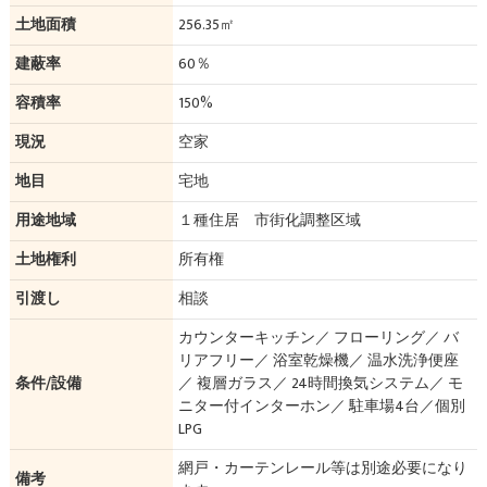
土地面積
256.35㎡
建蔽率
60％
容積率
150%
現況
空家
地目
宅地
用途地域
１種住居 市街化調整区域
土地権利
所有権
引渡し
相談
カウンターキッチン／ フローリング／ バ
リアフリー／ 浴室乾燥機／ 温水洗浄便座
条件/設備
／ 複層ガラス／ 24時間換気システム／ モ
ニター付インターホン／ 駐車場4台／個別
LPG
網戸・カーテンレール等は別途必要になり
備考