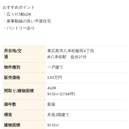
おすすめポイント
・広々17.5帖LDK
・家事動線の良い平屋住宅
・パントリーあり
所在地/交
東広島市八本松飯田4丁目
通
JR八本松駅 徒歩27分
物件種別
一戸建て
販売価格
3,131万円
4LDK
間取り/建物面積
91.53㎡(27.68坪)
築年数
新築
構造
木造2階建て
建物面積
91.53㎡