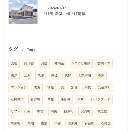
2026/07/17
熊野町新築 値下げ情報
タグ
Tags
売地
給湯器
お盆
補助金
シロアリ駆除
玄関ドア
網戸
三永
黒瀬
押込
伐採
工業用地
寺家
マンション
忠海
情報
呉
別荘
川尻
安芸津町
江田島市
音戸町
高屋
東広島
川角
レンジフード
リフォーム済
中古
助実
西条町
安浦町
城之堀
黒瀬町
呉地
吉浦
平谷
出来庭
安芸郡
石撤去