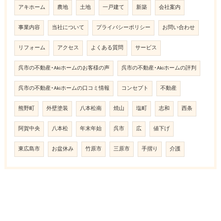
アキホーム
農地
土地
一戸建て
新築
会社案内
事業内容
当社について
プライバシーポリシー
お問い合わせ
リフォーム
アクセス
よくある質問
サービス
呉市の不動産･Akiホームのお客様の声
呉市の不動産･Akiホームの評判
呉市の不動産･Akiホームの口コミ情報
コンセプト
不動産
熊野町
外壁塗装
八本松南
焼山
塩町
志和
西条
阿賀中央
八本松
年末年始
呉市
広
値下げ
東広島市
お盆休み
竹原市
三原市
手摺り
介護