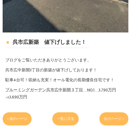
呉市広新築 値下げしました！
ブログをご覧いただきありがとうございます。
呉市広中新開3丁目の新築が値下げしております！
駐車4台可！収納も充実！オール電化の長期優良住宅です！
ブルーミングガーデン呉市広中新開３丁目 NO.1 3,790万円
→3,690万円
< 前のページ
一覧に戻る
次のページ >