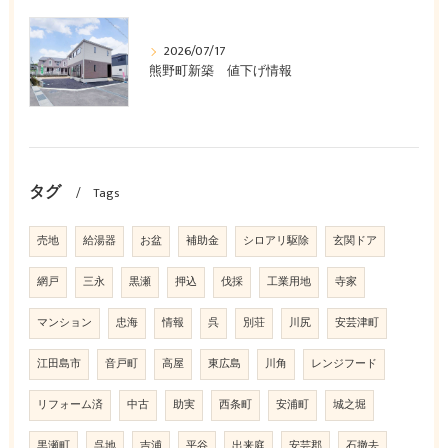
2026/07/17
熊野町新築 値下げ情報
タグ
Tags
売地
給湯器
お盆
補助金
シロアリ駆除
玄関ドア
網戸
三永
黒瀬
押込
伐採
工業用地
寺家
マンション
忠海
情報
呉
別荘
川尻
安芸津町
江田島市
音戸町
高屋
東広島
川角
レンジフード
リフォーム済
中古
助実
西条町
安浦町
城之堀
黒瀬町
呉地
吉浦
平谷
出来庭
安芸郡
石撤去