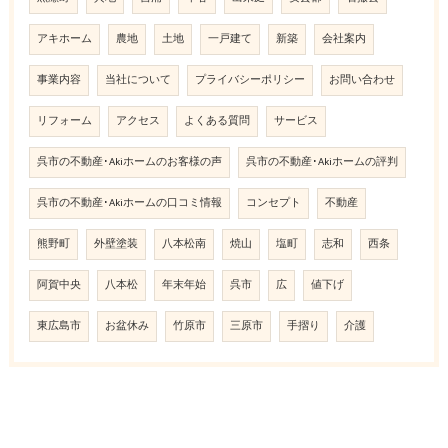
アキホーム
農地
土地
一戸建て
新築
会社案内
事業内容
当社について
プライバシーポリシー
お問い合わせ
リフォーム
アクセス
よくある質問
サービス
呉市の不動産･Akiホームのお客様の声
呉市の不動産･Akiホームの評判
呉市の不動産･Akiホームの口コミ情報
コンセプト
不動産
熊野町
外壁塗装
八本松南
焼山
塩町
志和
西条
阿賀中央
八本松
年末年始
呉市
広
値下げ
東広島市
お盆休み
竹原市
三原市
手摺り
介護