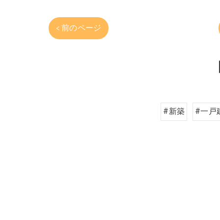
< 前のページ
#新築
#一戸