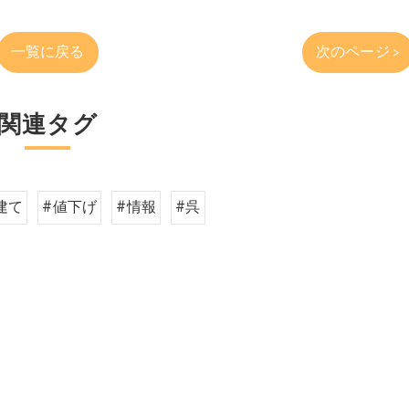
一覧に戻る
次のページ >
関連タグ
建て
#値下げ
#情報
#呉