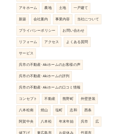
アキホーム
農地
土地
一戸建て
新築
会社案内
事業内容
当社について
プライバシーポリシー
お問い合わせ
リフォーム
アクセス
よくある質問
サービス
呉市の不動産･Akiホームのお客様の声
呉市の不動産･Akiホームの評判
呉市の不動産･Akiホームの口コミ情報
コンセプト
不動産
熊野町
外壁塗装
八本松南
焼山
塩町
志和
西条
阿賀中央
八本松
年末年始
呉市
広
値下げ
東広島市
お盆休み
竹原市