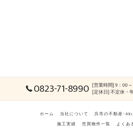
0823-71-8990
[営業時間] 9：0
[定休日] 不定休・
ホーム
当社について
呉市の不動産･Ak
施工実績
売買物件一覧
よくあ