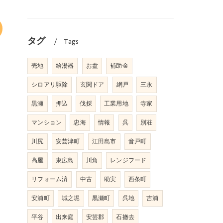
タグ
Tags
売地
給湯器
お盆
補助金
シロアリ駆除
玄関ドア
網戸
三永
黒瀬
押込
伐採
工業用地
寺家
マンション
忠海
情報
呉
別荘
川尻
安芸津町
江田島市
音戸町
高屋
東広島
川角
レンジフード
リフォーム済
中古
助実
西条町
安浦町
城之堀
黒瀬町
呉地
吉浦
平谷
出来庭
安芸郡
石撤去