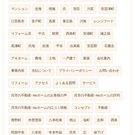
マンション
忠海
情報
呉
別荘
川尻
安芸津町
江田島市
音戸町
高屋
東広島
川角
レンジフード
リフォーム済
中古
助実
西条町
安浦町
城之堀
黒瀬町
呉地
吉浦
平谷
出来庭
安芸郡
石撤去
アキホーム
農地
土地
一戸建て
新築
会社案内
事業内容
当社について
プライバシーポリシー
お問い合わせ
リフォーム
アクセス
よくある質問
サービス
呉市の不動産･Akiホームのお客様の声
呉市の不動産･Akiホームの評判
呉市の不動産･Akiホームの口コミ情報
コンセプト
不動産
熊野町
外壁塗装
八本松南
焼山
塩町
志和
西条
阿賀中央
八本松
年末年始
呉市
広
値下げ