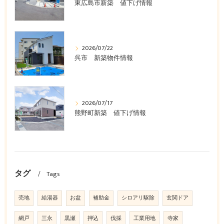
東広島市新築 値下げ情報
2026/07/22
呉市 新築物件情報
2026/07/17
熊野町新築 値下げ情報
タグ
Tags
売地
給湯器
お盆
補助金
シロアリ駆除
玄関ドア
網戸
三永
黒瀬
押込
伐採
工業用地
寺家