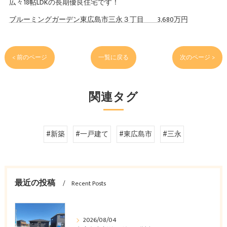
広々18帖LDKの長期優良住宅です！
ブルーミングガーデン東広島市三永３丁目 3,680万円
< 前のページ
一覧に戻る
次のページ >
関連タグ
#新築
#一戸建て
#東広島市
#三永
最近の投稿
Recent Posts
2026/08/04