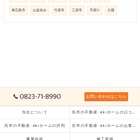
東広島市
お盆休み
竹原市
三原市
手摺り
介護
0823-71-8990
お問い合わせはこちら
当社について
呉市の不動産･Akiホームの口コミ情報
呉市の不動産･Akiホームの評判
呉市の不動産･Akiホームのお客様の声
事業内容
施工実績