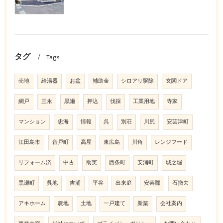
タグ
Tags
売地
給湯器
お盆
補助金
シロアリ駆除
玄関ドア
網戸
三永
黒瀬
押込
伐採
工業用地
寺家
マンション
忠海
情報
呉
別荘
川尻
安芸津町
江田島市
音戸町
高屋
東広島
川角
レンジフード
リフォーム済
中古
助実
西条町
安浦町
城之堀
黒瀬町
呉地
吉浦
平谷
出来庭
安芸郡
石撤去
アキホーム
農地
土地
一戸建て
新築
会社案内