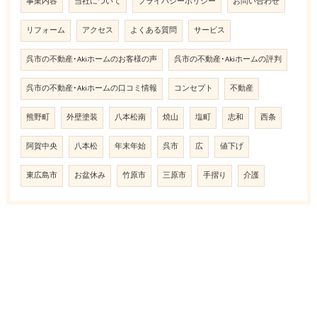
事業内容
当社について
プライバシーポリシー
お問い合わせ
リフォーム
アクセス
よくある質問
サービス
呉市の不動産･Akiホームのお客様の声
呉市の不動産･Akiホームの評判
呉市の不動産･Akiホームの口コミ情報
コンセプト
不動産
熊野町
外壁塗装
八本松南
焼山
塩町
志和
西条
阿賀中央
八本松
年末年始
呉市
広
値下げ
東広島市
お盆休み
竹原市
三原市
手摺り
介護